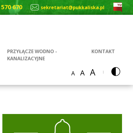
 570 670
sekretariat@pukkaliska.pl
PRZYŁĄCZE WODNO -
KONTAKT
KANALIZACYJNE
A
A
A