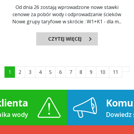
Od dnia 26 zostają wprowadzone nowe stawki
cenowe za pobór wody i odprowadzanie ścieków
Nowe grupy taryfowe w skrócie : W1+K1 - dla m...
CZYTEJ WIĘCEJ
1
2
3
4
5
6
7
8
9
10
11
lienta
Komu
znika wody
Dowiedz s