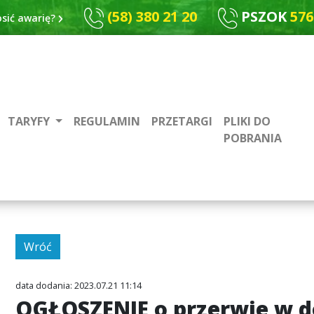
(58) 380 21 20
PSZOK
576
osić awarię?
TARYFY
REGULAMIN
PRZETARGI
PLIKI DO
POBRANIA
Wróć
data dodania: 2023.07.21 11:14
OGŁOSZENIE o przerwie w 