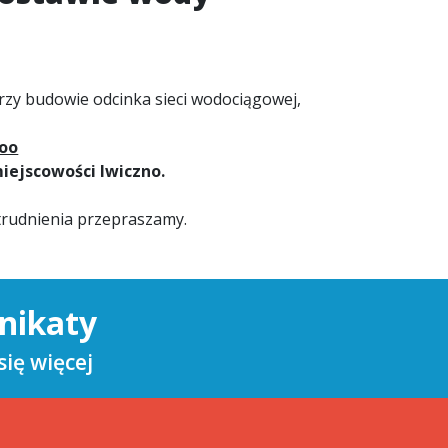
rzy budowie odcinka sieci wodociągowej,
:oo
iejscowości Iwiczno.
utrudnienia przepraszamy.
nikaty
ię więcej