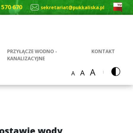
 570 670
sekretariat@pukkaliska.pl
PRZYŁĄCZE WODNO -
KONTAKT
KANALIZACYJNE
A
A
A
dostawie wody