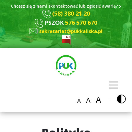
Chcesz się z nami skontaktować lub zgłosić awarię?
(58) 380 21 20
PSZOK
576 570 670
sekretariat@pukkaliska.pl
A
A
A