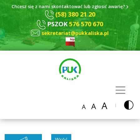
Chcesz się z nami skontaktować lub zgłosić awarię?
(58) 380 21 20
PSZOK
576 570 670
sekretariat@pukkaliska.pl
A
A
A
Wróć