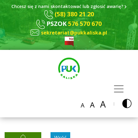
Chcesz się z nami skontaktować lub zgłosić awarię?
(58) 380 21 20
PSZOK
576 570 670
sekretariat@pukkaliska.pl
A
A
A
Wróć