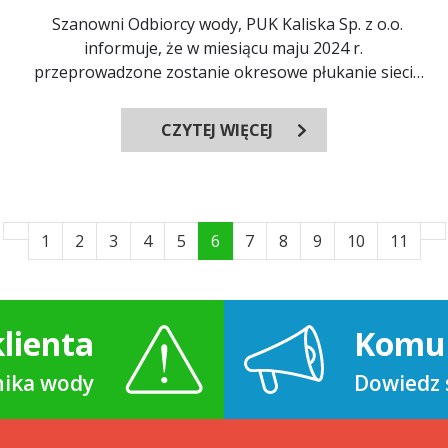
Szanowni Odbiorcy wody, PUK Kaliska Sp. z o.o.
informuje, że w miesiącu maju 2024 r.
przeprowadzone zostanie okresowe płukanie sieci
wodociągowych. P...
CZYTEJ WIĘCEJ
1
2
3
4
5
6
7
8
9
10
11
lienta
Komu
znika wody
Dowiedz s