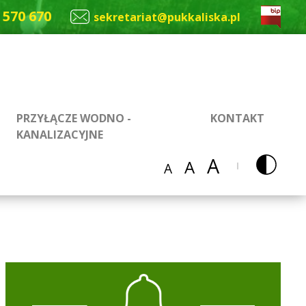
 570 670
sekretariat@pukkaliska.pl
PRZYŁĄCZE WODNO -
KONTAKT
KANALIZACYJNE
A
A
A