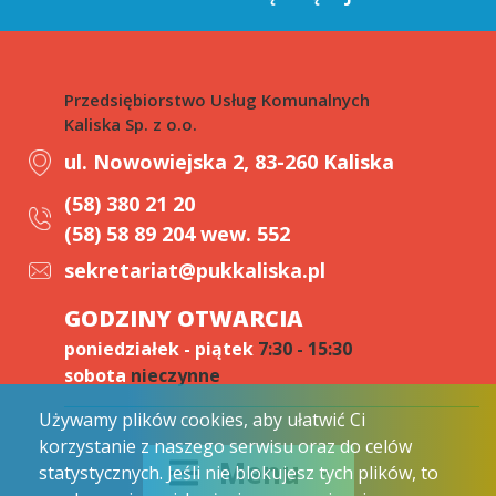
Przedsiębiorstwo Usług Komunalnych
Kaliska Sp. z o.o.
ul. Nowowiejska 2, 83-260 Kaliska
(58) 380 21 20
(58) 58 89 204 wew. 552
sekretariat@pukkaliska.pl
GODZINY OTWARCIA
poniedziałek - piątek
7:30 - 15:30
sobota
nieczynne
Używamy plików cookies, aby ułatwić Ci
korzystanie z naszego serwisu oraz do celów
Menu
statystycznych. Jeśli nie blokujesz tych plików, to