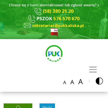
Chcesz się z nami skontaktować lub zgłosić awarię?
(58) 380 21 20
PSZOK
576 570 670
sekretariat@pukkaliska.pl
A
A
A
Wróć